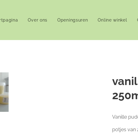
rtpagina
Over ons
Openingsuren
Online winkel
vani
250
Vanille pu
potjes van