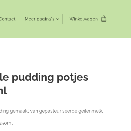
Contact
Meer pagina's
Winkelwagen
lle pudding potjes
ml
dding gemaakt van gepasteuriseerde geitenmelk.
 250ml