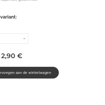
variant:
f
2,90
€
evoegen aan de winkelwagen