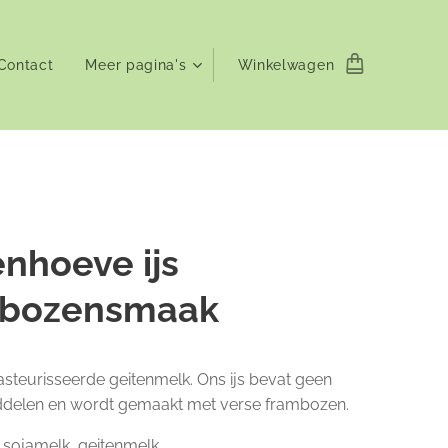
Contact
Meer pagina's
Winkelwagen
enhoeve ijs
mbozensmaak
asteurisseerde geitenmelk. Ons ijs bevat geen
delen en wordt gemaakt met verse frambozen.
 sojamelk, geitenmelk