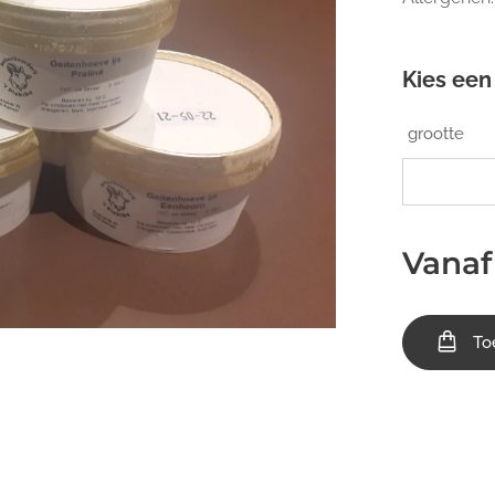
Kies een 
grootte
Vana
To