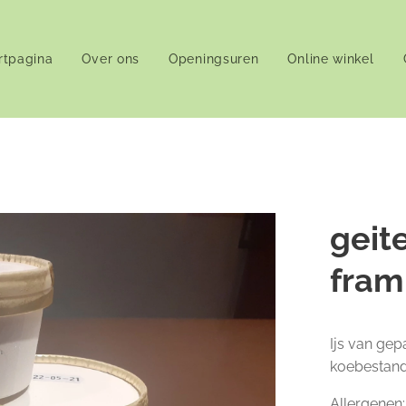
rtpagina
Over ons
Openingsuren
Online winkel
geit
fra
Ijs van gep
koebestand
Allergenen: